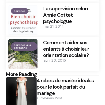
La supervision selon
Services
Annie Cottet
psychologue
mai 21, 2014
Comment aider vos
Services à la
enfants à choisir leur
personne
orientation scolaire?
avril 20, 2015
Post
More Reading
4 robes de mariée idéales
navigation
pour le look parfait du
mariage
Previous Post