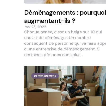
Déménagements : pourquoi
augmentent-ils ?
mai 23, 2022
Chaque année, c’est un belge sur 10 qui
choisit de déménager. Un nombre
conséquent de personne qui va faire app
à une entreprise de déménagement. Si
certaines périodes sont plus…
Déménagement