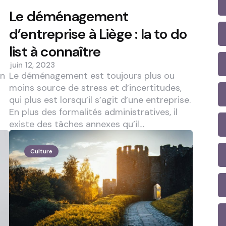
Le déménagement
d’entreprise à Liège : la to do
list à connaître
juin 12, 2023
un
Le déménagement est toujours plus ou
moins source de stress et d’incertitudes,
qui plus est lorsqu’il s’agit d’une entreprise.
En plus des formalités administratives, il
existe des tâches annexes qu’il…
Culture