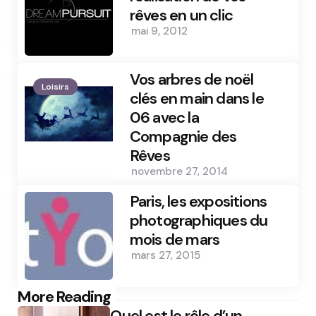
rêves en un clic
mai 9, 2012
Vos arbres de noël
Loisirs
clés en main dans le
06 avec la
Compagnie des
Rêves
novembre 27, 2014
Paris, les expositions
photographiques du
mois de mars
mars 27, 2015
Post
More Reading
Quel est le rôle d’un