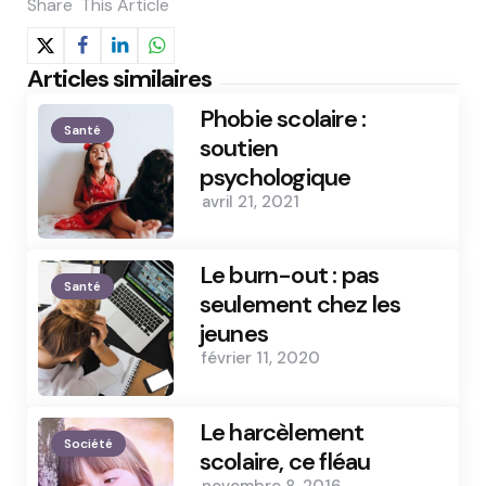
Share
This Article
Articles similaires
Phobie scolaire :
Santé
soutien
psychologique
avril 21, 2021
Le burn-out : pas
Santé
seulement chez les
jeunes
février 11, 2020
Le harcèlement
Société
scolaire, ce fléau