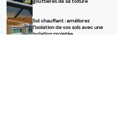
gouttières de sa toiture
Sol chauffant : améliorez
l’isolation de vos sols avec une
isolation projetée
Quel est le rôle d’un chauffagiste
?
Featured
Quel est le rôle d’un chauffagiste
?
Comment la micro station peut