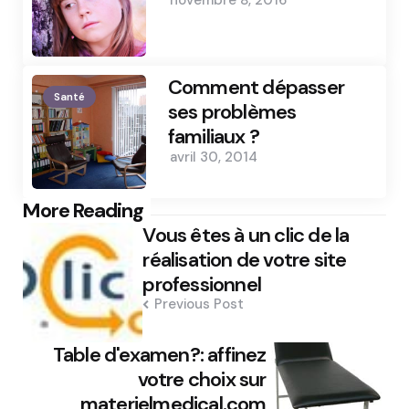
novembre 8, 2016
Comment dépasser
Santé
ses problèmes
familiaux ?
avril 30, 2014
Post
More Reading
Vous êtes à un clic de la
navigation
réalisation de votre site
professionnel
Previous Post
Table d'examen?: affinez
votre choix sur
materielmedical.com