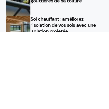
gouttières de sa toiture
Sol chauffant : améliorez
l’isolation de vos sols avec une
isolation projetée
Quel est le rôle d’un chauffagiste
?
Featured
Quel est le rôle d’un chauffagiste
?
Comment la micro station peut