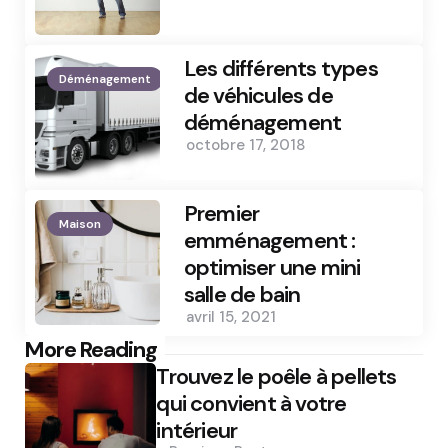
Les différents types
Déménagement
de véhicules de
déménagement
octobre 17, 2018
Premier
Maison
emménagement :
optimiser une mini
salle de bain
avril 15, 2021
Post
More Reading
Trouvez le poêle à pellets
navigation
qui convient à votre
intérieur