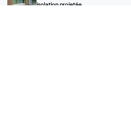
isolation projetée
Quel est le rôle d’un chauffagiste
?
Featured
Quel est le rôle d’un chauffagiste
?
Comment la micro station peut
révolutionner la gestion des eaux
usées dans les campings ?
Les étapes de pose pour votre
isolant projeté