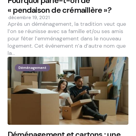
Pourquoi parle-t-on de
« pendaison de crémaillère »?
décembre 19, 2021
Après un déménagement, la tradition veut que
l’on se réunisse avec sa famille et/ou ses amis
pour fêter l’emménagement dans le nouveau
logement. Cet événement n’a d’autre nom que
la…
Déménagement
Déménagement et cartons : une