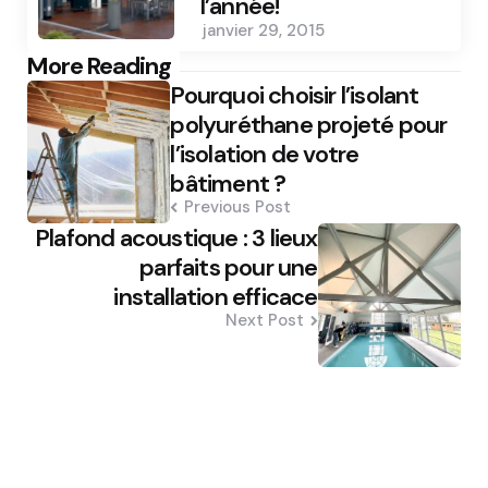
l’année!
janvier 29, 2015
Post
More Reading
Pourquoi choisir l’isolant
navigation
polyuréthane projeté pour
l’isolation de votre
bâtiment ?
Previous Post
Plafond acoustique : 3 lieux
parfaits pour une
installation efficace
Next Post