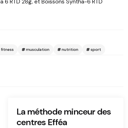
a 6 RTD 28g, et Boissons Syntha-6 RTD
fitness
musculation
nutrition
sport
La méthode minceur des
centres Efféa