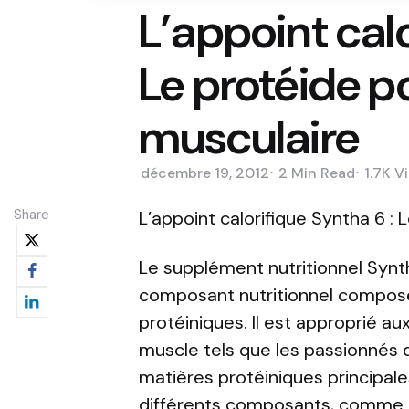
L’appoint calo
Le protéide p
musculaire
décembre 19, 2012
2 Min
Read
1.7K
V
Share
L’appoint calorifique Syntha 6 :
Le supplément nutritionnel Syn
composant nutritionnel compos
protéiniques. Il est approprié au
muscle tels que les passionnés d’
matières protéiniques principa
différents composants, comme la