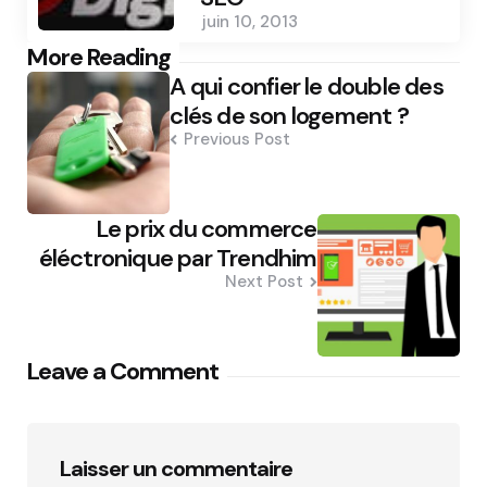
juin 10, 2013
Post
More Reading
A qui confier le double des
navigation
clés de son logement ?
Previous Post
Le prix du commerce
éléctronique par Trendhim
Next Post
Leave a Comment
Laisser un commentaire