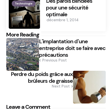
Des parois blindées
Technologie
pour une sécurité
optimale
décembre 1, 2014
Post
More Reading
L'implantation d'une
navigation
entreprise doit se faire avec
précautions
Previous Post
Perdre du poids grâce aux
brûleurs de graisse
Next Post
Leave a Comment