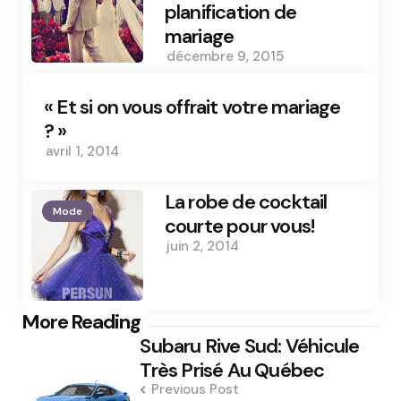
planification de
mariage
décembre 9, 2015
« Et si on vous offrait votre mariage
? »
avril 1, 2014
La robe de cocktail
Mode
courte pour vous!
juin 2, 2014
Post
More Reading
Subaru Rive Sud: Véhicule
navigation
Très Prisé Au Québec
Previous Post