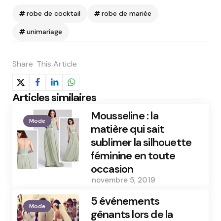
robe de cocktail
robe de mariée
unimariage
Share
This Article
Articles similaires
Mousseline : la
Mode
matière qui sait
sublimer la silhouette
féminine en toute
occasion
novembre 5, 2019
5 événements
Mode
gênants lors de la