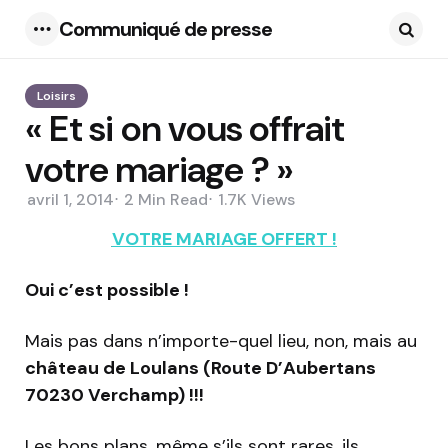
Communiqué de presse
Menu
Searc
Loisirs
« Et si on vous offrait
votre mariage ? »
avril 1, 2014
2 Min
Read
1.7K
Views
VOTRE MARIAGE OFFERT !
Oui c’est possible !
Mais pas dans n’importe-quel lieu, non, mais au
château de Loulans (Route D’Aubertans
70230 Verchamp) !!!
Les bons plans, même s’ils sont rares, ils