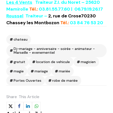
Les 4 Vents
Traiteur Z.I. du Noret – 25620
Mamirolle
Tél.:
03.81.55.77.60 | 06.79.19.26.17
Roussel
Traiteur –
2, rue de Crose70230
Chassey les Montbozon
Tél.:
03 84 76 53 20
chateau
Dj-mariage - anniversaire - soirée - animateur -
Marseille - evenementiel
gratuit
location de vehicule
magicien
magie
mariage
mariée
Portes Ouvertes
robe de mariée
Share
This Article