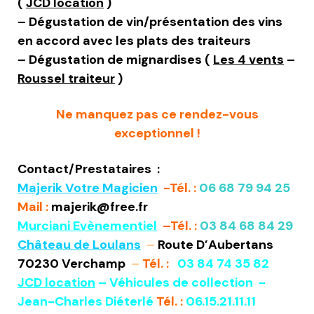
(
JCD location
)
– Dégustation de vin/présentation des vins
en accord avec les plats des traiteurs
– Dégustation de mignardises (
Les 4 vents
–
Roussel traiteur
)
Ne manquez pas ce rendez-vous
exceptionnel !
Contact/Prestataires :
Majerik Votre Magicien
-Tél. :
06 68 79 94 25
Mail :
majerik@free.fr
Murciani Evènementiel
–
Tél. :
03 84 68 84 29
Château d
e Loulans
–
Route D’Aubertans
70230 Verchamp
–
Tél. :
03 84 74 35 82
JCD location
– Véhicules de collection -
Jean-Charles Diéterlé
Tél. :
06.15.21.11.11