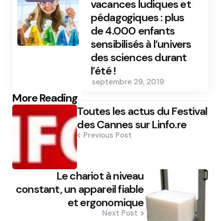
vacances ludiques et
pédagogiques : plus
de 4.000 enfants
sensibilisés à l’univers
des sciences durant
l’été !
septembre 29, 2019
Post
More Reading
Toutes les actus du Festival
navigation
des Cannes sur Linfo.re
Previous Post
Le chariot à niveau
constant, un appareil fiable
et ergonomique
Next Post