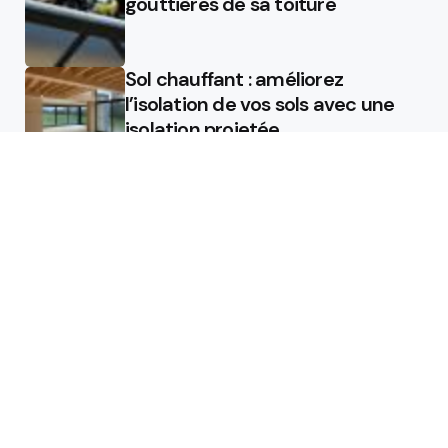
gouttières de sa toiture
Sol chauffant : améliorez
l’isolation de vos sols avec une
isolation projetée
Quel est le rôle d’un chauffagiste
?
Featured
Quel est le rôle d’un chauffagiste
?
Comment la micro station peut