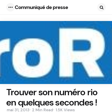
Communiqué de presse
Menu
Searc
Trouver son numéro rio
en quelques secondes !
mai 31, 2013
2 Min
Read
1.5K
Views