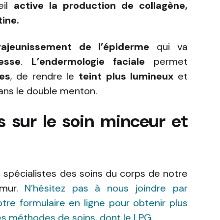
eil
active la production de collagène,
tine.
rajeunissement de l’épiderme
qui va
esse
.
L’endermologie faciale
permet
es
, de rendre le
teint plus lumineux
et
ns le double menton.
s sur le soin minceur et
 spécialistes des soins du corps de notre
amur.
N’hésitez pas à nous joindre par
tre formulaire en ligne pour obtenir plus
es méthodes de soins, dont le LPG.