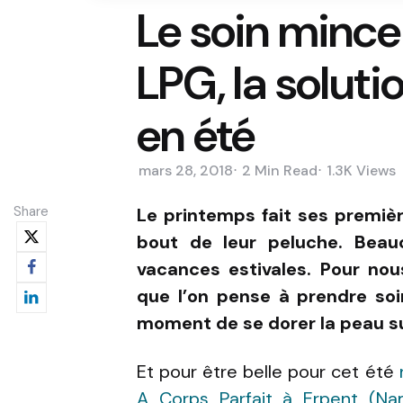
Le soin mince
LPG, la soluti
en été
mars 28, 2018
2 Min
Read
1.3K
Views
Share
Le printemps fait ses premiè
bout de leur peluche. Beau
vacances estivales. Pour no
que l’on pense à prendre so
moment de se dorer la peau su
Et pour être belle pour cet été
A Corps Parfait à Erpent (Na