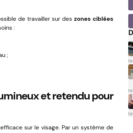
ossible de travailler sur des
zones ciblées
oins :
D
u ;
fé
;
fé
 lumineux et retendu pour
fé
efficace sur le visage. Par un système de