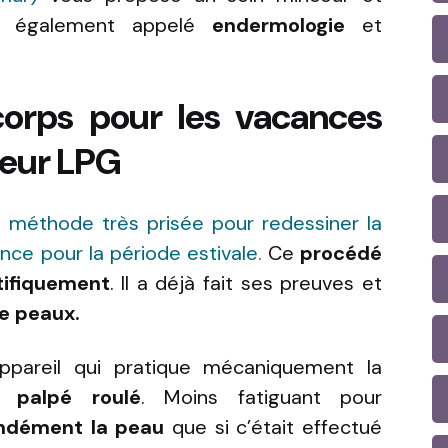
également appelé
endermologie
et
corps pour les vacances
ceur LPG
 méthode très prisée pour redessiner la
ince pour la période estivale.
Ce
procédé
tifiquement
. Il a déjà fait ses preuves et
de peaux.
pareil qui pratique mécaniquement la
u palpé roulé
. Moins fatiguant pour
ondément la peau
que si c’était effectué