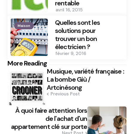
rentable
avril 16, 2015
Quelles sont les
Maison
solutions pour
trouver un bon
électricien ?
février 9, 2016
Post
More Reading
Musique, variété française :
navigation
La bombe Giù /
Artcinésong
Previous Post
À quoi faire attention lors
de l'achat d'un
appartement clé sur porte
Next Post