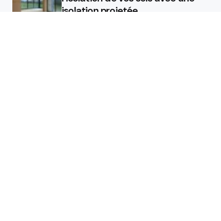
isolation projetée
Quel est le rôle d’un chauffagiste
?
Featured
Quel est le rôle d’un chauffagiste
?
Comment la micro station peut
révolutionner la gestion des eaux
usées dans les campings ?
Les étapes de pose pour votre
isolant projeté