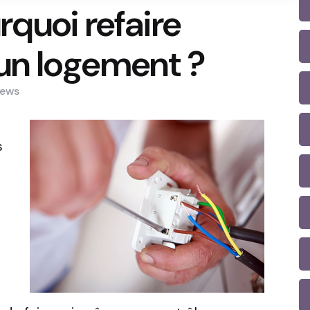
quoi refaire
d’un logement ?
iews
s