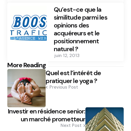
Qu’est-ce que la
similitude parmi les
opinions des
acquéreurs et le
positionnement
naturel ?
juin 12, 2013
Post
More Reading
Quel est l’intérêt de
navigation
pratiquer le yoga ?
Previous Post
Investir en résidence senior:
un marché prometteur
Next Post