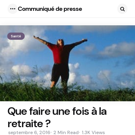
Communiqué de presse
Menu
Searc
Santé
Que faire une fois à la
retraite ?
septembre 6, 2016
2 Min
Read
1.3K
Views