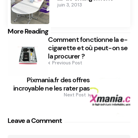
juin 3, 2013
Post
More Reading
Comment fonctionne la e-
navigation
cigarette et où peut-on se
la procurer ?
Previous Post
Pixmania.fr des offres
incroyable ne les rater pas
Next Post
Leave a Comment