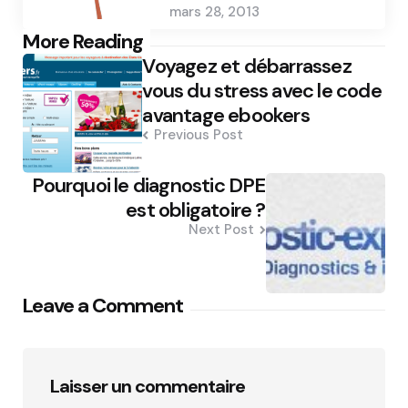
mars 28, 2013
Post
More Reading
Voyagez et débarrassez
navigation
vous du stress avec le code
avantage ebookers
Previous Post
Pourquoi le diagnostic DPE
est obligatoire ?
Next Post
Leave a Comment
Laisser un commentaire