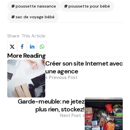
poussette naissance
poussette pour bébé
sac de voyage bébé
Share
This Article
Post
More Reading
Créer son site Internet avec
navigation
une agence
Previous Post
Garde-meuble: ne jetez
plus rien, stockez!
Next Post