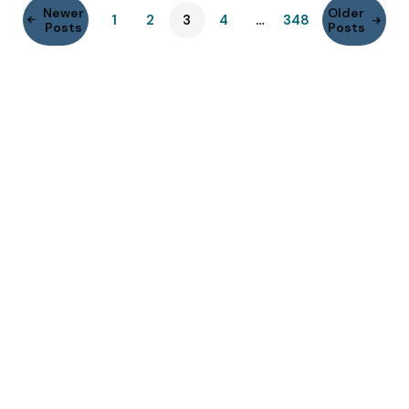
Newer
Older
1
2
3
4
…
348
Posts
Posts