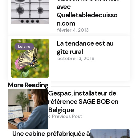
avec
Quelletabledecuisso
n.com
février 4, 2013
La tendance est au
Loisirs
gîte rural
octobre 13, 2016
Post
More Reading
Gespac, installateur de
navigation
référence SAGE BOB en
Belgique
Previous Post
Une cabine préfabriquée à