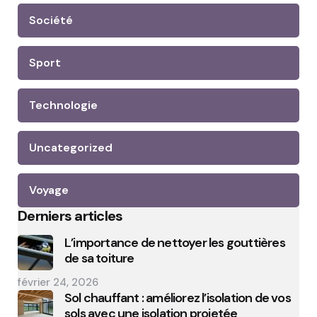
Société
Sport
Technologie
Uncategorized
Voyage
Derniers articles
L’importance de nettoyer les gouttières
de sa toiture
février 24, 2026
Sol chauffant : améliorez l’isolation de vos
sols avec une isolation projetée