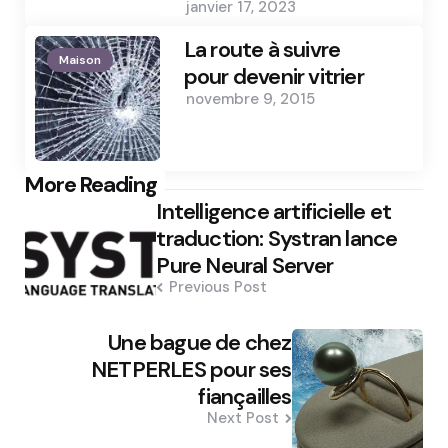
janvier 17, 2023
La route à suivre
Maison
pour devenir vitrier
novembre 9, 2015
Post
More Reading
Intelligence artificielle et
navigation
traduction: Systran lance
Pure Neural Server
Previous Post
Une bague de chez
NETPERLES pour ses
fiançailles
Next Post