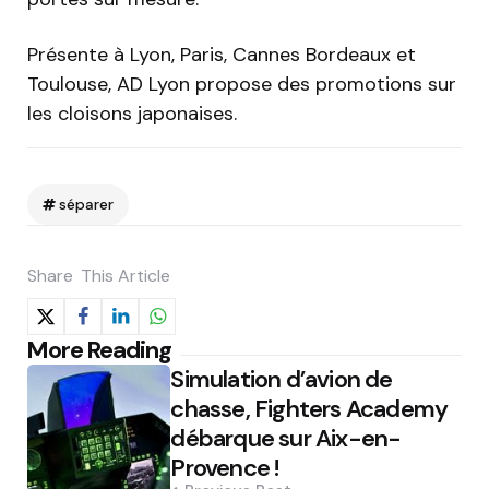
Présente à Lyon, Paris, Cannes Bordeaux et
Toulouse, AD Lyon propose des promotions sur
les cloisons japonaises.
séparer
Share
This Article
Post
More Reading
Simulation d’avion de
navigation
chasse, Fighters Academy
débarque sur Aix-en-
Provence !