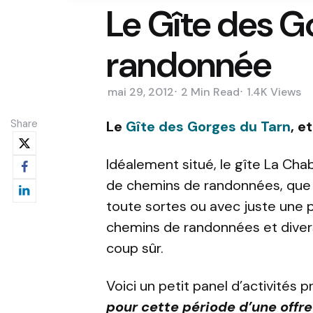
Le Gîte des Go
randonnée
mai 29, 2012
2 Min
Read
1.4K
Views
Share
Le
Gîte des Gorges du Tarn
, e
Idéalement situé, le gîte La Chab
de chemins de randonnées, que 
toute sortes ou avec juste une p
chemins de randonnées et divers
coup sûr.
Voici un petit panel d’activités 
pour cette période d’une offre