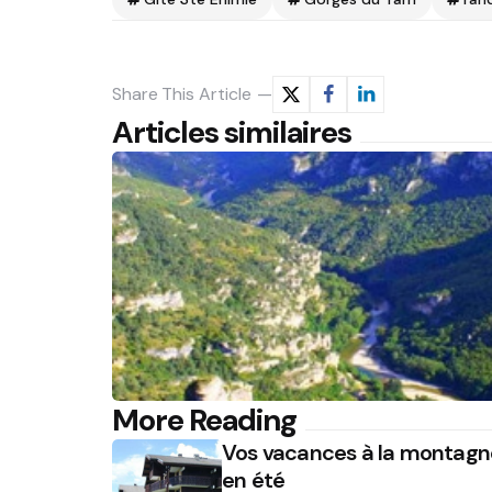
Share
This Article
Articles similaires
Post
More Reading
Vos vacances à la montagn
navigation
en été