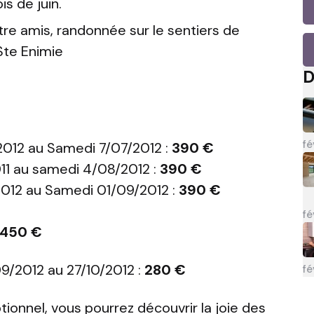
s de juin.
tre amis, randonnée sur le sentiers de
Ste Enimie
D
fé
012 au Samedi 7/07/2012 :
390 €
11 au samedi 4/08/2012 :
390 €
012 au Samedi 01/09/2012 :
390 €
fé
450 €
9/2012 au 27/10/2012 :
280 €
fé
onnel, vous pourrez découvrir la joie des