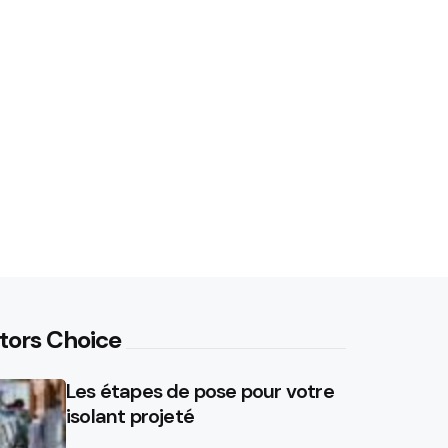
tors Choice
Les étapes de pose pour votre
isolant projeté