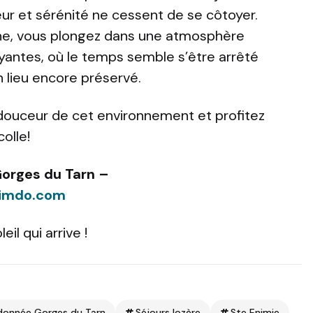
r et sérénité ne cessent de se côtoyer.
enne, vous plongez dans une atmosphère
yantes, où le temps semble s’être arrêté
n lieu encore préservé.
a douceur de cet environnement et profitez
olle!
orges du Tarn –
.jimdo.com
il qui arrive !
donnée Gorges du Tarn
Séjours lozère
Ste Enimie