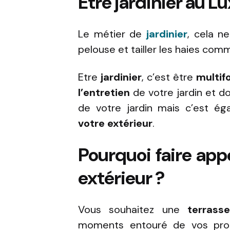
Etre jardinier au L
Le métier de
jardinier
, cela n
pelouse et tailler les haies comm
Etre
jardinier
, c’est être
multif
l’entretien
de votre jardin et 
de votre jardin mais c’est é
votre extérieur
.
Pourquoi faire appe
extérieur ?
Vous souhaitez une
terrass
moments entouré de vos proc