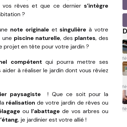
de vos rêves et que ce dernier
s’intègre
bitation ?
 une
note originale
et
singulière
à votre
D
, une
piscine
naturelle
, des
plantes
, des
 projet en tête pour votre jardin ?
fé
nel
compétent
qui pourra mettre ses
ider à réaliser le jardin dont vous rêviez
fé
ier
paysagiste
! Que ce soit pour la
la
réalisation
de votre jardin de rêves ou
fé
’élagage
ou
l’abattage
de vos arbres ou
’étang
, je jardinier est votre allié !