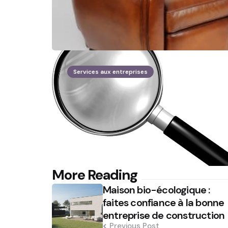
Services aux entreprises
Post
More Reading
Maison bio-écologique :
navigation
faites confiance à la bonne
entreprise de construction
Previous Post