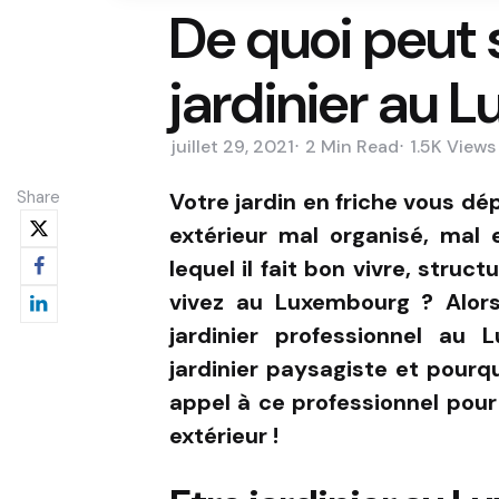
De quoi peut 
jardinier au 
juillet 29, 2021
2 Min
Read
1.5K
Views
Share
Votre jardin en friche vous dé
extérieur mal organisé, mal 
lequel il fait bon vivre, stru
vivez au Luxembourg ? Alors
jardinier professionnel au
jardinier paysagiste et pourqu
appel à ce professionnel pour
extérieur !