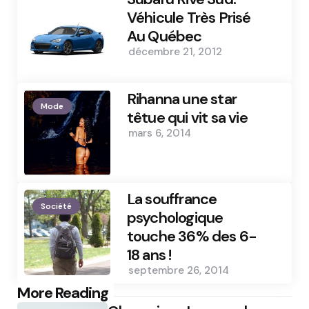
Véhicule Très Prisé
Au Québec
décembre 21, 2012
Rihanna une star
Mode
têtue qui vit sa vie
mars 6, 2014
La souffrance
Société
psychologique
touche 36% des 6-
18 ans !
septembre 26, 2014
Post
More Reading