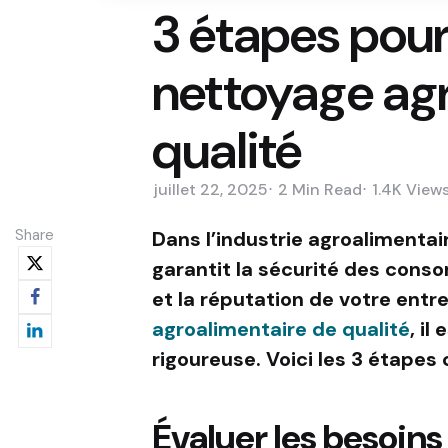
3 étapes pour
nettoyage ag
qualité
juillet 22, 2025
2 Min
Read
1.4K
View
Share
Dans l’industrie agroalimentair
garantit la sécurité des cons
et la réputation de votre entr
agroalimentaire de qualité
, il
rigoureuse. Voici les 3 étapes 
Évaluer les besoins