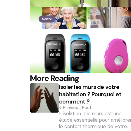
Santé
Post
More Reading
Isoler les murs de votre
navigation
habitation ? Pourquoi et
comment ?
Previous Post
L’isolation des murs est une
étape essentielle pour améliore
le confort thermique de votre…