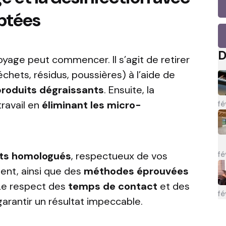
ptées
D
toyage peut commencer. Il s’agit de retirer
échets, résidus, poussières) à l’aide de
produits dégraissants
. Ensuite, la
travail en
éliminant les micro-
fé
fé
its homologués
, respectueux de vos
ent, ainsi que des
méthodes éprouvées
 Le respect des
temps de contact
et des
fé
arantir un résultat impeccable.