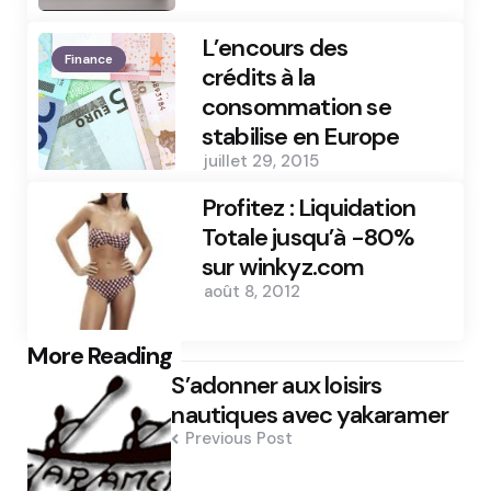
L’encours des
Finance
crédits à la
consommation se
stabilise en Europe
juillet 29, 2015
Profitez : Liquidation
Totale jusqu’à -80%
sur winkyz.com
août 8, 2012
Post
More Reading
S’adonner aux loisirs
navigation
nautiques avec yakaramer
Previous Post