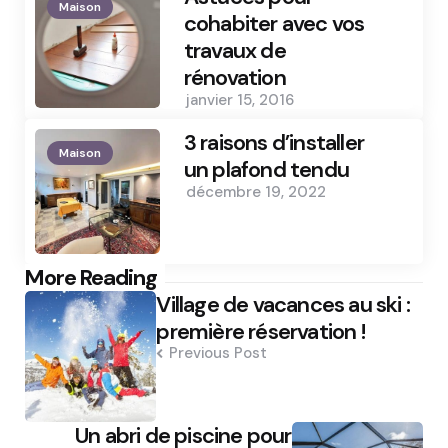
Maison
cohabiter avec vos
travaux de
rénovation
janvier 15, 2016
3 raisons d’installer
Maison
un plafond tendu
décembre 19, 2022
Post
More Reading
Village de vacances au ski :
navigation
première réservation !
Previous Post
Un abri de piscine pour