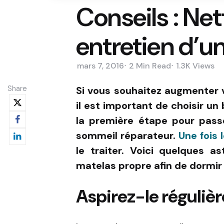
Conseils : Ne
entretien d’u
mars 7, 2016
2 Min
Read
1.3K
Views
Share
Si vous souhaitez augmenter 
il est important de choisir un
la première étape pour passe
sommeil réparateur.
Une fois 
le traiter. Voici quelques 
matelas propre afin de dormir 
Aspirez-le réguli