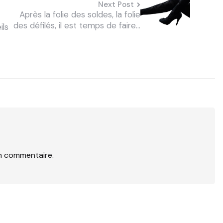
Next Post
Après la folie des soldes, la folie
des défilés, il est temps de faire…
ils
n commentaire.