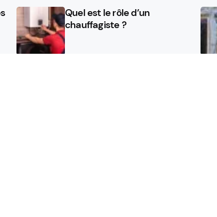
es
Quel est le rôle d’un
chauffagiste ?
Comment la micro station
une
peut révolutionner la gestion
des eaux usées dans les
campings ?
Les étapes de pose pour votre
isolant projeté
Contact
Publier un communiqué 