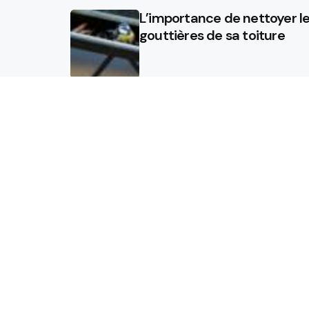
L’importance de nettoyer l
gouttières de sa toiture
Sol chauffant : améliorez
l’isolation de vos sols avec 
isolation projetée
Quel est le rôle d’un
chauffagiste ?
Accueil
Blog
© 2024 Businews • Tous droits réservés