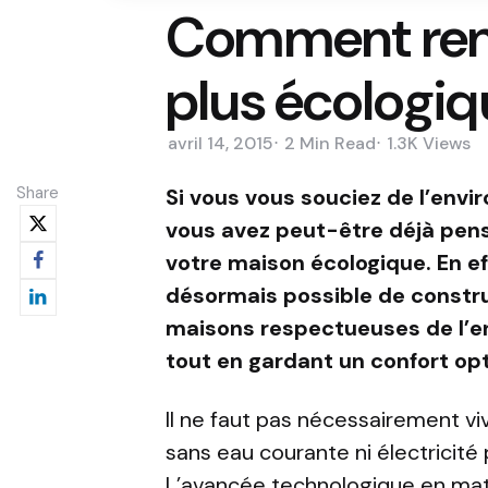
Comment ren
plus écologiq
avril 14, 2015
2 Min
Read
1.3K
Views
Share
Si vous vous souciez de l’env
vous avez peut-être déjà pen
votre maison écologique. En eff
désormais possible de constru
maisons respectueuses de l’
tout en gardant un confort opt
Il ne faut pas nécessairement vi
sans eau courante ni électricité
L’avancée technologique en mat