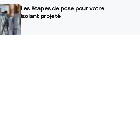
Les étapes de pose pour votre
isolant projeté
Rasoir vs Épilation à la cire :
Pourquoi il est temps de jeter
votre rasoir jetable
Quels sont les avantages d’un
isolant projeté ?
de presse
Mentions légales