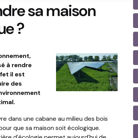
dre sa maison
ue ?
ironnement,
sé à rendre
et il est
ire des
environnement
imal.
vre dans une cabane au milieu des bois
 pour que sa maison soit écologique.
ière d’écologie permet aujourd’hui de