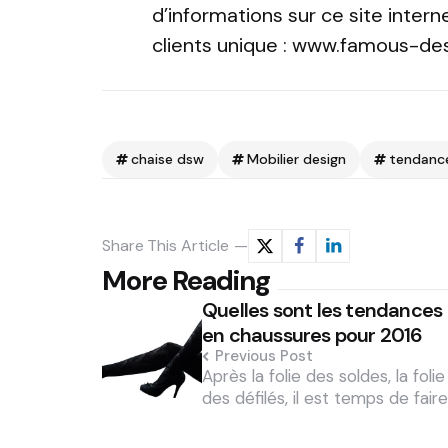
d’informations sur ce site intern
clients unique : www.famous-de
chaise dsw
Mobilier design
tendanc
Share
This Article
Post
More Reading
Quelles sont les tendances
navigation
en chaussures pour 2016
Previous Post
Après la folie des soldes, la folie
des défilés, il est temps de fair