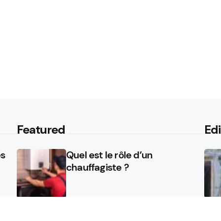
Featured
Edi
es
Quel est le rôle d’un
chauffagiste ?
Comment la micro station
une
peut révolutionner la gestion