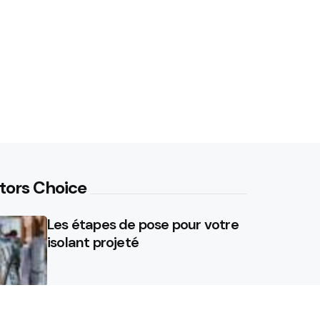
tors Choice
Les étapes de pose pour votre
isolant projeté
Rasoir vs Épilation à la cire :
Pourquoi il est temps de jeter