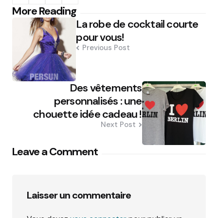
Post
More Reading
La robe de cocktail courte
navigation
pour vous!
Previous Post
Des vêtements
personnalisés : une
chouette idée cadeau !
Next Post
Leave a Comment
Laisser un commentaire