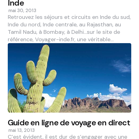
Inde
mai 30, 2013
Retrouvez les séjours et circuits en Inde du sud,
Inde du nord, Inde centrale, au Rajasthan, au
Tamil Nadu, à Bombay, à Delhi…sur le site de
référence, Voyager-inde.fr, une véritable…
Guide en ligne de voyage en direct
mai 13, 2013
C’est évident, il est dur de s’engager avec une