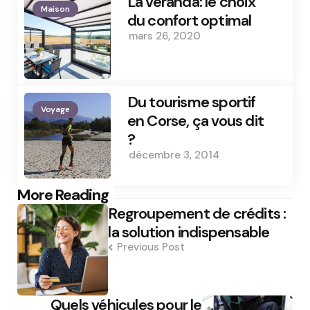
La véranda: le choix
Maison
du confort optimal
mars 26, 2020
Du tourisme sportif
Voyage
en Corse, ça vous dit
?
décembre 3, 2014
Post
More Reading
Regroupement de crédits :
navigation
la solution indispensable
Previous Post
Quels véhicules pour le