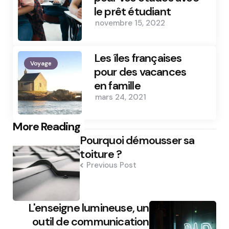
le prêt étudiant
novembre 15, 2022
Les îles françaises
Voyage
pour des vacances
en famille
mars 24, 2021
Post
More Reading
Pourquoi démousser sa
navigation
toiture ?
Previous Post
L'enseigne lumineuse, un
outil de communication