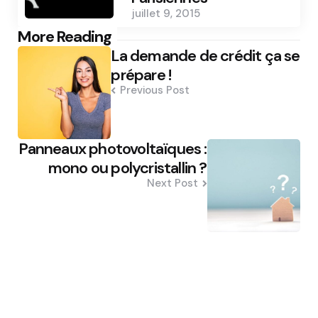
juillet 9, 2015
Post
More Reading
La demande de crédit ça se
navigation
prépare !
Previous Post
Panneaux photovoltaïques :
mono ou polycristallin ?
Next Post