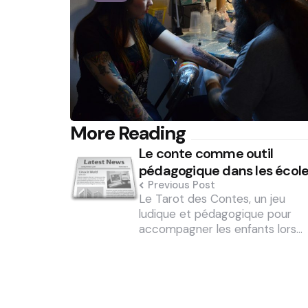
Post
More Reading
Le conte comme outil
navigation
pédagogique dans les écol
Previous Post
Le Tarot des Contes, un jeu
ludique et pédagogique pour
accompagner les enfants lors…