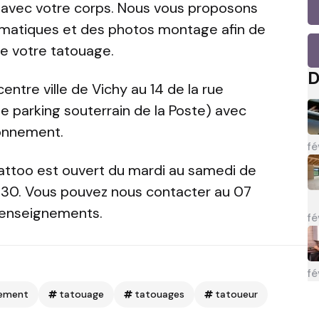
e avec votre corps. Nous vous proposons
rmatiques et des photos montage afin de
de votre tatouage.
D
centre ville de Vichy au 14 de la rue
le parking souterrain de la Poste) avec
ionnement.
fé
attoo est ouvert du mardi au samedi de
h30. Vous pouvez nous contacter au 07
 renseignements.
fé
fé
rement
tatouage
tatouages
tatoueur