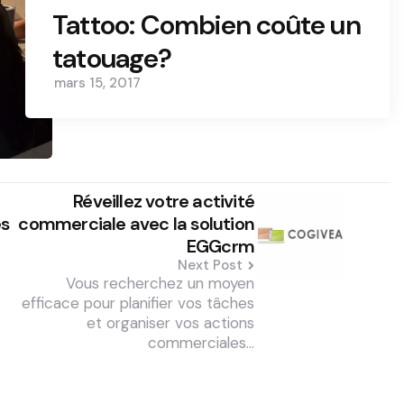
Tattoo: Combien coûte un
tatouage?
mars 15, 2017
Réveillez votre activité
es
commerciale avec la solution
EGGcrm
Next Post
Vous recherchez un moyen
efficace pour planifier vos tâches
et organiser vos actions
commerciales…