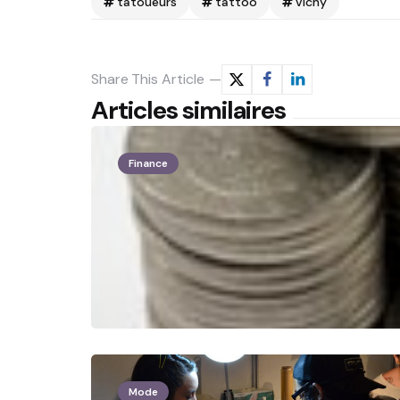
tatoueurs
tattoo
vichy
Share
This Article
Articles similaires
Finance
Mode