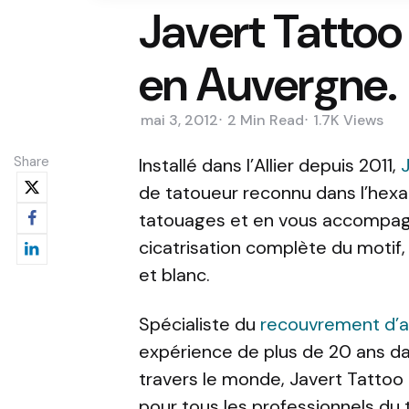
Javert Tattoo
en Auvergne.
mai 3, 2012
2 Min
Read
1.7K
Views
Share
Installé dans l’Allier depuis 2011,
de tatoueur reconnu dans l’hex
tatouages et en vous accompagn
cicatrisation complète du motif, q
et blanc.
Spécialiste du
recouvrement d’a
expérience de plus de 20 ans da
travers le monde, Javert Tattoo e
pour tous les professionnels du