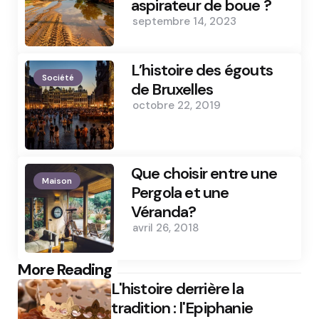
aspirateur de boue ?
septembre 14, 2023
L’histoire des égouts
Société
de Bruxelles
octobre 22, 2019
Que choisir entre une
Maison
Pergola et une
Véranda?
avril 26, 2018
Post
More Reading
L'histoire derrière la
navigation
tradition : l'Epiphanie