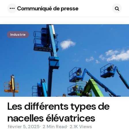
Communiqué de presse
Menu
Searc
Industrie
Les différents types de
nacelles élévatrices
février 5, 2025
2 Min
Read
2.1K
Views