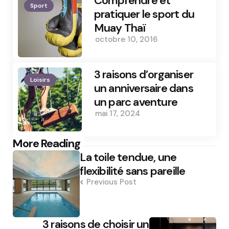
Comprendre et
Sport
pratiquer le sport du
Muay Thaï
octobre 10, 2016
3 raisons d’organiser
Loisirs
un anniversaire dans
un parc aventure
mai 17, 2024
Post
More Reading
La toile tendue, une
navigation
flexibilité sans pareille
Previous Post
3 raisons de choisir un