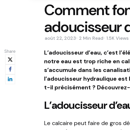
Comment fon
adoucisseur d
août 22, 2023
2 Min
Read
1.5K
Views
Share
L’adoucisseur d’eau, c’est l’é
notre eau est trop riche en cal
s’accumule dans les canalisati
l’adoucisseur hydraulique est
t-il précisément ? Découvrez-l
L’adoucisseur d’eau
Le calcaire peut faire de gros d