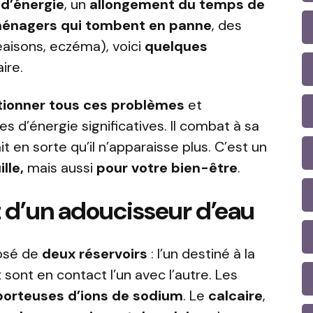
d’énergie
, un
allongement du temps de
ménagers qui tombent en panne
, des
isons, eczéma), voici
quelques
ire.
tionner tous ces problèmes
et
 d’énergie significatives. Il combat à sa
t en sorte qu’il n’apparaisse plus. C’est un
lle,
mais aussi
pour votre bien-être
.
 d’un adoucisseur d’eau
osé de
deux réservoirs
: l’un destiné à la
 sont en contact l’un avec l’autre. Les
 porteuses d’ions de sodium
. Le
calcaire
,