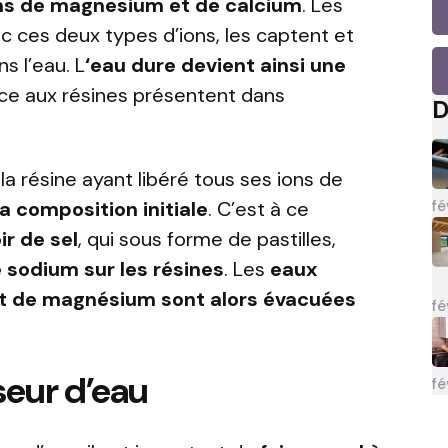
ns de magnesium et de calcium
. Les
ec ces deux types d’ions, les captent et
s l’eau. L
‘eau dure devient ainsi une
âce aux résines présentent dans
D
la résine ayant libéré tous ses ions de
fé
a composition initiale
. C’est à ce
ir de sel
, qui sous forme de pastilles,
 sodium sur les résines
. Les
eaux
et de magnésium sont alors évacuées
fé
seur d’eau
fé