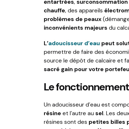
entartrées
,
surconsommation 
chauffe
, des appareils
électro
problèmes de peaux
(démangea
inconvénients majeurs
du calca
L’
adoucisseur d’eau
peut solu
permettre de faire des économies
source le dépôt de calcaire et fai
sacré gain pour votre portefeui
Le fonctionnement
Un adoucisseur d’eau est comp
résine
et l’autre au
sel
. Les deux
résines sont des
petites billes