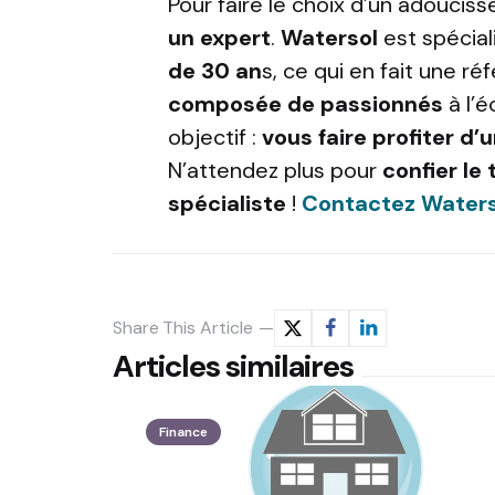
Pour faire le choix d’un adouciss
un expert
.
Watersol
est spécial
de 30 an
s, ce qui en fait une r
composée de passionnés
à l’é
objectif :
vous faire profiter d’
N’attendez plus pour
confier le
spécialiste
!
Contactez Waters
Share
This Article
Articles similaires
Finance