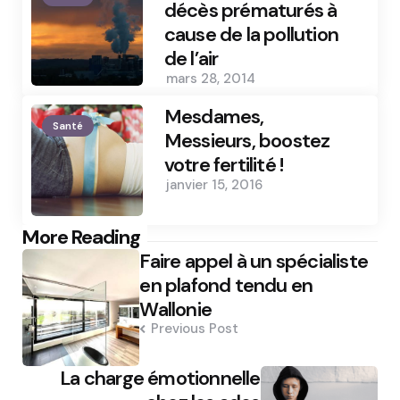
décès prématurés à
cause de la pollution
de l’air
mars 28, 2014
Mesdames,
Santé
Messieurs, boostez
votre fertilité !
janvier 15, 2016
Post
More Reading
Faire appel à un spécialiste
navigation
en plafond tendu en
Wallonie
Previous Post
La charge émotionnelle