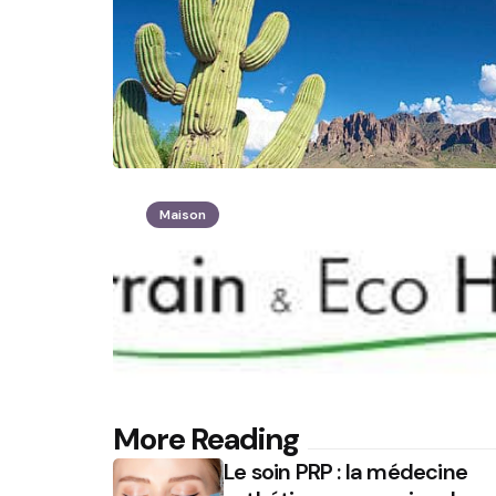
Maison
Post
More Reading
Le soin PRP : la médecine
navigation