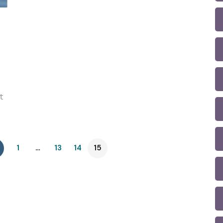
t
1
…
13
14
15