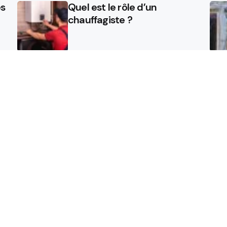
es
Quel est le rôle d’un
chauffagiste ?
Comment la micro station
une
peut révolutionner la gestion
des eaux usées dans les
campings ?
Les étapes de pose pour votre
isolant projeté
Contact
Publier un communiqué 