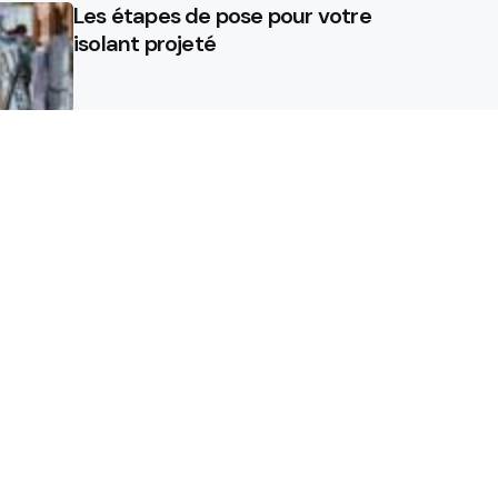
Les étapes de pose pour votre
isolant projeté
Rasoir vs Épilation à la cire :
Pourquoi il est temps de jeter
votre rasoir jetable
Quels sont les avantages d’un
isolant projeté ?
de presse
Mentions légales