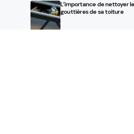
L’importance de nettoyer l
gouttières de sa toiture
Sol chauffant : améliorez
l’isolation de vos sols avec 
isolation projetée
Quel est le rôle d’un
chauffagiste ?
Accueil
Blog
© 2024 Businews • Tous droits réservés