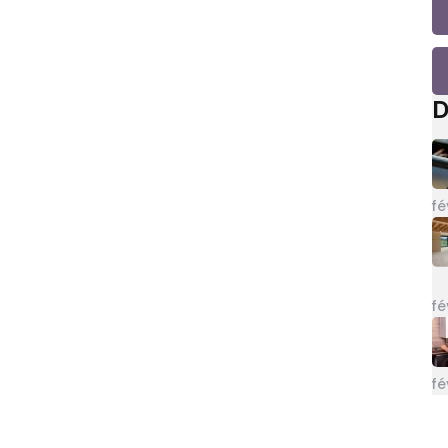
D
fé
fé
fé