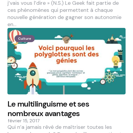
j’vais vous l’dire » (N.S.) Le Geek fait partie de
ces phénomènes qui permettent à chaque
nouvelle génération de gagner son autonomie
en…
Culture
Le multilinguisme et ses
nombreux avantages
février 15, 2017
Qui n’a jamais rêvé de maîtriser toutes les