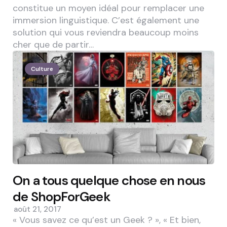
constitue un moyen idéal pour remplacer une
immersion linguistique. C’est également une
solution qui vous reviendra beaucoup moins
cher que de partir…
Culture
On a tous quelque chose en nous
de ShopForGeek
août 21, 2017
« Vous savez ce qu’est un Geek ? », « Et bien,