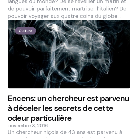
langues du monde? De se réveiller un matin et
de pouvoir parfaitement maîtriser l’italien? De
pouvoir voyager aux quatre coins du globe…
Culture
Encens: un chercheur est parvenu
à déceler les secrets de cette
odeur particulière
novembre 8, 2016
Un chercheur niçois de 43 ans est parvenu à